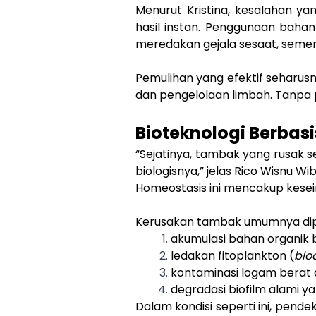
Menurut Kristina, kesalahan y
hasil instan. Penggunaan baha
meredakan gejala sesaat, semen
Pemulihan yang efektif seharus
dan pengelolaan limbah. Tanpa p
Bioteknologi Berbas
“Sejatinya, tambak yang rusak s
biologisnya,” jelas Rico Wisnu Wib
Homeostasis ini mencakup kesei
Kerusakan tambak umumnya dipi
akumulasi bahan organik b
ledakan fitoplankton (
blo
kontaminasi logam berat d
degradasi biofilm alami y
Dalam kondisi seperti ini, pend