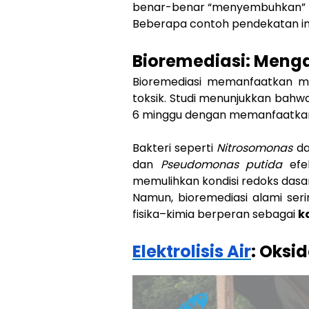
benar-benar “menyembuhkan” t
Beberapa contoh pendekatan ini me
Bioremediasi: Meng
Bioremediasi memanfaatkan mi
toksik. Studi menunjukkan bah
6 minggu dengan memanfaatkan kon
Bakteri seperti
Nitrosomonas
d
dan
Pseudomonas putida
efek
memulihkan kondisi redoks dasa
Namun, bioremediasi alami seri
fisika–kimia berperan sebagai
k
Elektrolisis Air
: Oksi