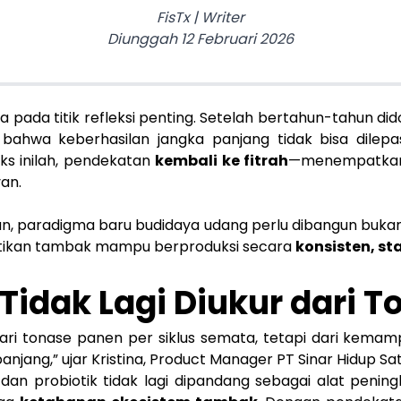
FisTx
|
Writer
Diunggah
12 Februari 2026
pada titik refleksi penting. Setelah bertahun-tahun dido
as bahwa keberhasilan jangka panjang tidak bisa dile
ks inilah, pendekatan
kembali ke fitrah
—menempatkan 
an.
an, paradigma baru budidaya udang perlu dibangun buk
tikan tambak mampu berproduksi secara
konsisten, st
Tidak Lagi Diukur dari 
r dari tonase panen per siklus semata, tetapi dari kem
njang,” ujar Kristina, Product Manager PT Sinar Hidup Sa
 dan probiotik tidak lagi dipandang sebagai alat penin