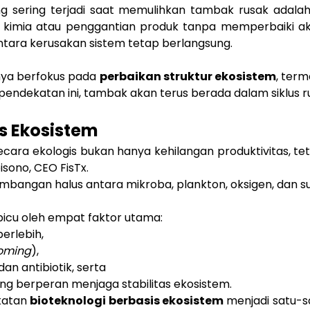
ang sering terjadi saat memulihkan tambak rusak adal
n kimia atau penggantian produk tanpa memperbaiki a
tara kerusakan sistem tetap berlangsung.
nya berfokus pada
perbaikan struktur ekosistem
, ter
endekatan ini, tambak akan terus berada dalam siklus r
is Ekosistem
ecara ekologis bukan hanya kehilangan produktivitas, te
isono, CEO FisTx.
mbangan halus antara mikroba, plankton, oksigen, dan s
cu oleh empat faktor utama:
erlebih,
oming
),
an antibiotik, serta
ang berperan menjaga stabilitas ekosistem.
ekatan
bioteknologi berbasis ekosistem
menjadi satu-sa