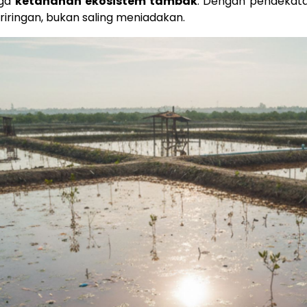
aga
ketahanan ekosistem tambak
. Dengan pendekata
riringan, bukan saling meniadakan.