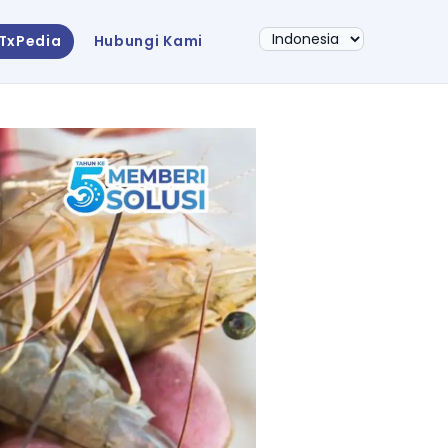
sTxPedia
Hubungi Kami