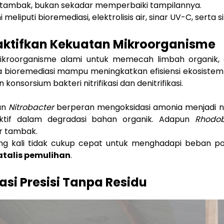
ambak, bukan sekadar memperbaiki tampilannya.
liputi bioremediasi, elektrolisis air, sinar UV-C, serta sin
aktifkan Kekuatan Mikroorganisme
kroorganisme alami untuk memecah limbah organik, am
wa bioremediasi mampu meningkatkan efisiensi ekosiste
sorsium bakteri nitrifikasi dan denitrifikasi.
an
Nitrobacter
berperan mengoksidasi amonia menjadi n
tif dalam degradasi bahan organik. Adapun
Rhodob
r tambak.
ng kali tidak cukup cepat untuk menghadapi beban polu
atalis pemulihan
.
dasi Presisi Tanpa Residu