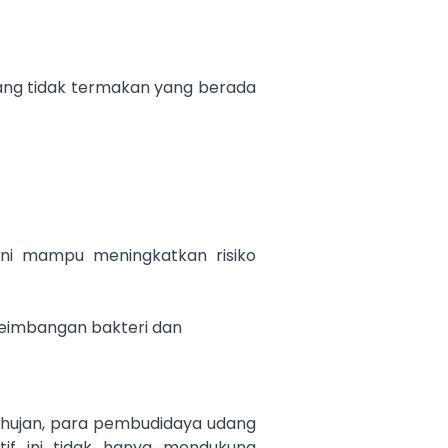
ang tidak termakan yang berada
ini mampu meningkatkan risiko
eimbangan bakteri dan
 hujan, para pembudidaya udang
tif ini tidak hanya mendukung