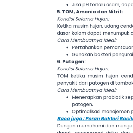
Jika pH terlalu asam, da
5. TOM, Amonia dan Nitrit:
Kondisi Selama Hujan:
Ketika musim hujan, udang cen
dasar kolam dapat menumpuk d
Cara Membuatnya Ideal:
Pertahankan pemantauan k
Gunakan bakteri pengurai 
6. Patogen:
Kondisi Selama Hujan:
TOM ketika musim hujan cende
penyakit dari patogen di tambak
Cara Membuatnya Ideal:
Menerapkan probiotik sep
patogen.
Optimalisasi manajemen 
Baca juga : Peran Bakteri Bac
Dengan memahami dan mengelola
dapat mengurangi risiko dan 