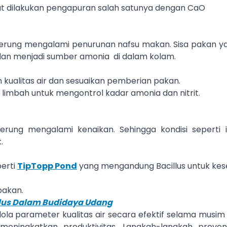
pat dilakukan pengapuran salah satunya dengan CaO
derung mengalami penurunan nafsu makan. Sisa pakan y
an menjadi sumber amonia di dalam kolam.
ualitas air dan sesuaikan pemberian pakan.
limbah untuk mengontrol kadar amonia dan nitrit.
rung mengalami kenaikan. Sehingga kondisi seperti 
.
erti
TipTopp Pond
yang mengandung Bacillus untuk kes
pakan.
illus Dalam Budidaya Udang
 parameter kualitas air secara efektif selama musim
meningkatkan produktivitas. Langkah-langkah preven