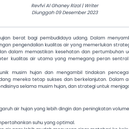
Revfvi Al Ghaney Rizal
|
Writer
Diunggah
09 Desember 2023
i ujian berat bagi pembudidaya udang. Dalam menyam
an pengendalian kualitas air yang memerlukan strategi
ilan dalam memastikan kesehatan dan pertumbuhan udang
r kualitas air utama yang memegang peran sentral
nik musim hujan dan mengambil tindakan pencegah
g mereka tetap sukses dan berkelanjutan. Dalam artik
ondisinya selama musim hujan, dan strategi untuk menjaga
aruh air hujan yang lebih dingin dan peningkatan volume 
mpertahankan suhu yang optimal.