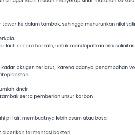
an air agar lebih mudah menyerap sinar matahari ke kol
tawar ke dalam tambak, sehingga menurunkan nilai sali
erkala.
 laut secara berkala, untuk mendapatkan nilai salinita
kadar oksigen terlarut, karena adanya penambahan v
fitoplankton.
mlah kincir
 tambak serta pemberian unsur karbon
i pH air, membuatnya lebih asam atau basa.
t diberikan fermentasi bakteri