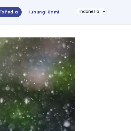
sTxPedia
Hubungi Kami