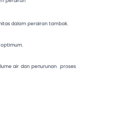
om perairan
nitas dalam perairan tambak.
s optimum.
olume air dan penurunan proses