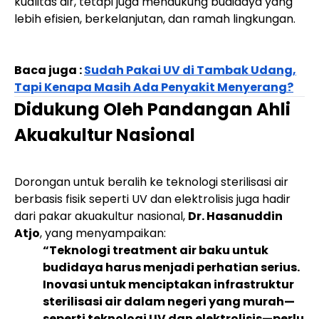
kualitas air, tetapi juga mendukung budidaya yang
lebih efisien, berkelanjutan, dan ramah lingkungan.
Baca juga :
Sudah Pakai UV di Tambak Udang,
Tapi Kenapa Masih Ada Penyakit Menyerang?
Didukung Oleh Pandangan Ahli
Akuakultur Nasional
Dorongan untuk beralih ke teknologi sterilisasi air
berbasis fisik seperti UV dan elektrolisis juga hadir
dari pakar akuakultur nasional,
Dr. Hasanuddin
Atjo
, yang menyampaikan:
“Teknologi treatment air baku untuk
budidaya harus menjadi perhatian serius.
Inovasi untuk menciptakan infrastruktur
sterilisasi air dalam negeri yang murah—
seperti teknologi UV dan elektrolisis—perlu